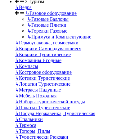
Туризм
↳
Ведра
↳
Газовое оборудование
↳
Газовые Баллоны
↳
Газовые Плитки
↳
Горелки Газовые
↳
Примуса и Комплектующие
↳
Гермоупаковка, гермосумки
↳
Коврики Самонадувающиеся
↳
Коврики Туристические
↳
Комбайны Ягодные
↳
Компасы
↳
Костровое оборудование
↳
Котелки Туристические
↳
Лопатки Туристические
↳
Матрасы Надувные
↳
Мебель Походная
↳
Наборы туристической посуды
↳
Палатки Туристические
↳
Посуда Нержавейка, Туристическая
↳
Спальники
↳
Термоса
↳
Топоры, Пилы
↳
Туристически Рюкзаки