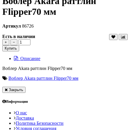
Воблер Akara раттлин
Flipper70 мм
Артикул
86726
Есть в наличии
+
−
Купить
Описание
Воблер Akara раттлин Flipper70 мм
Воблер Akara раттлин Flipper70 мм
Закрыть
Информация
О нас
Доставка
Политика Безопасности
Условия соглашения