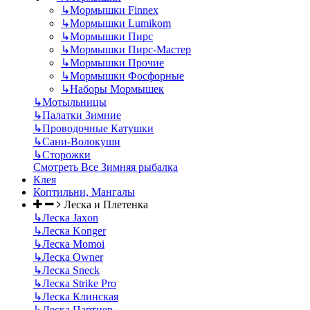
↳
Мормышки Finnex
↳
Мормышки Lumikom
↳
Мормышки Пирс
↳
Мормышки Пирс-Мастер
↳
Мормышки Прочие
↳
Мормышки Фосфорные
↳
Наборы Мормышек
↳
Мотыльницы
↳
Палатки Зимние
↳
Проводочные Катушки
↳
Сани-Волокуши
↳
Сторожки
Смотреть Все Зимняя рыбалка
Клея
Коптильни, Мангалы
Леска и Плетенка
↳
Леска Jaxon
↳
Леска Konger
↳
Леска Momoi
↳
Леска Owner
↳
Леска Sneck
↳
Леска Strike Pro
↳
Леска Клинская
↳
Леска Партнер