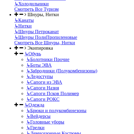
↳
Холодильники
Смотреть Все Туризм
Шнуры, Нитки
↳
Канаты
↳
Нитки
↳
Шнуры Петроканат
↳
Шнуры ПолиПропиленовые
Смотреть Все Шнуры, Нитки
Экипировка
↳
Обувь
↳
Болотники Прочие
↳
Боты ЭВА
↳
Забродники (Полукомбенизоны)
↳
Ледоступы
↳
Сапоги из ЭВА
↳
Сапоги Назия
↳
Сапоги Псков Полимер
↳
Сапоги РОКС
↳
Одежда
↳
Брюки и полукомбинезоны
↳
Вейдерсы
↳
Головные уборы
↳
Грелки
↳
Демисезонные Костюмы