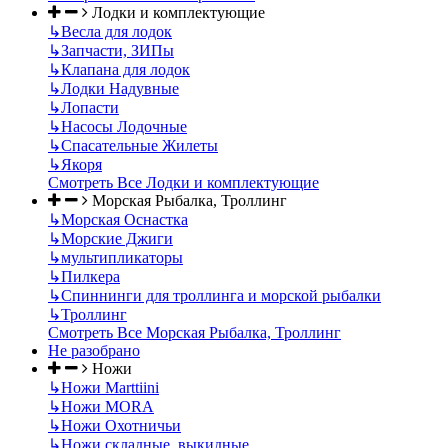
Лодки и комплектующие
↳
Весла для лодок
↳
Запчасти, ЗИПы
↳
Клапана для лодок
↳
Лодки Надувные
↳
Лопасти
↳
Насосы Лодочные
↳
Спасательные Жилеты
↳
Якоря
Смотреть Все Лодки и комплектующие
Морская Рыбалка, Троллинг
↳
Морская Оснастка
↳
Морские Джиги
↳
мультипликаторы
↳
Пилкера
↳
Спиннинги для троллинга и морской рыбалки
↳
Троллинг
Смотреть Все Морская Рыбалка, Троллинг
Не разобрано
Ножи
↳
Ножи Marttiini
↳
Ножи MORA
↳
Ножи Охотничьи
↳
Ножи складные, выкидные