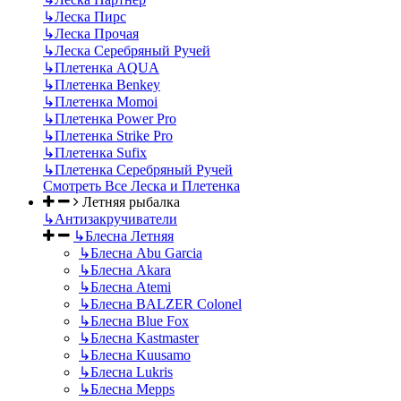
↳
Леска Пирс
↳
Леска Прочая
↳
Леска Серебряный Ручей
↳
Плетенка AQUA
↳
Плетенка Benkey
↳
Плетенка Momoi
↳
Плетенка Power Pro
↳
Плетенка Strike Pro
↳
Плетенка Sufix
↳
Плетенка Серебряный Ручей
Смотреть Все Леска и Плетенка
Летняя рыбалка
↳
Антизакручиватели
↳
Блесна Летняя
↳
Блесна Abu Garcia
↳
Блесна Akara
↳
Блесна Atemi
↳
Блесна BALZER Colonel
↳
Блесна Blue Fox
↳
Блесна Kastmaster
↳
Блесна Kuusamo
↳
Блесна Lukris
↳
Блесна Mepps