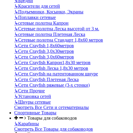
↳
Бредни
↳
Красители для сетей
↳
Подъемники, Косынки, Экраны
↳
Поплавки сетевые
↳
сетевые полотна Капрон
↳
Сетевые полотна Леска высотой от 3 м.
↳
сетевые полотна Плетеная Леска
↳
Сетевые полотна Стандарт 1,8х60 метров
↳
Сети Crayfish 1,8х60метров
↳
Сети Crayfish 3,0х30метров
↳
Сети Crayfish 3,0х60метров
↳
Сети Crayfish Капрон1,8х30 метров
↳
Сети Crayfish Леска 1,8х30 метров
↳
Сети Crayfish на патентованном шнуре
↳
Сети Crayfish Плетеная Леска
↳
Сети Crayfish ряжевые (3-х стенки)
↳
Сети Прочие
↳
Установка сетей
↳
Шнуры сетевые
Смотреть Все Сети и сетематериалы
Спортивные Товары
Товары для собаководов
↳
Карабины
Смотреть Все Товары для собаководов