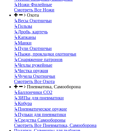
↳
Ножи Филейные
Смотреть Все Ножи
Охота
↳
Весы Охотничьи
↳
Гильзы
↳
Дробь, картечь
↳
Капканы
↳
Манки
↳
Пули Охотничьи
↳
Пыжи, прокладки охотничьи
↳
Снаряжение патронов
↳
Чехлы ружейные
↳
Чистка оружия
↳
Чучела Охотничьи
Смотреть Все Охота
Пневматика, Самооборона
↳
Баллончики CO2
↳
ЗИПы для пневматики
↳
Кобура
↳
Пневматическое оружие
↳
Пульки для пневматики
↳
Средства Самообороны
Смотреть Все Пневматика, Самооборона
Подарки, Сувениры для рыбаков