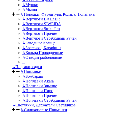
↳
Мушки
↳
Мыши
↳
Поводки, Фурнитура, Кольца, Тюльпаны
↳
Вертлюги BALZER
↳
Вертлюги SIWEIDA
↳
Вертлюги Strike Pro
↳
Вертлюги Прочие
↳
Вертлюги Серебряный Ручей
↳
Заводные Кольца
↳
Застежки, Карабины
↳
Кольца Проводочные
↳
Отводы рыболовные
...
↳
Подсаки, садки
↳
Поплавки
↳
Бомбарды
↳
Поплавки Akara
↳
Поплавки Зимние
↳
Поплавки Пирс
↳
Поплавки Прочие
↳
Поплавки Серебряный Ручей
↳
Светлячки, Держатели Светлячков
↳
Силиконовые Приманки