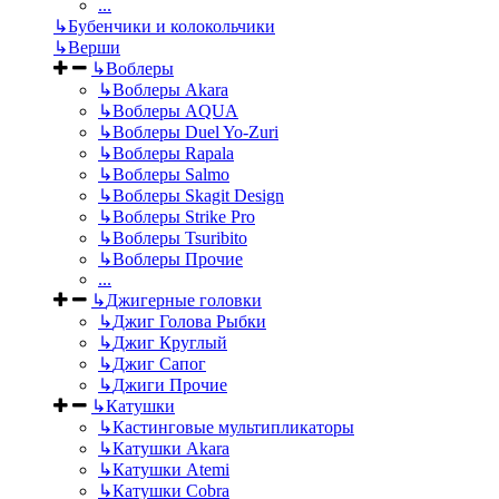
...
↳
Бубенчики и колокольчики
↳
Верши
↳
Воблеры
↳
Воблеры Akara
↳
Воблеры AQUA
↳
Воблеры Duel Yo-Zuri
↳
Воблеры Rapala
↳
Воблеры Salmo
↳
Воблеры Skagit Design
↳
Воблеры Strike Pro
↳
Воблеры Tsuribito
↳
Воблеры Прочие
...
↳
Джигерные головки
↳
Джиг Голова Рыбки
↳
Джиг Круглый
↳
Джиг Сапог
↳
Джиги Прочие
↳
Катушки
↳
Кастинговые мультипликаторы
↳
Катушки Akara
↳
Катушки Atemi
↳
Катушки Cobra