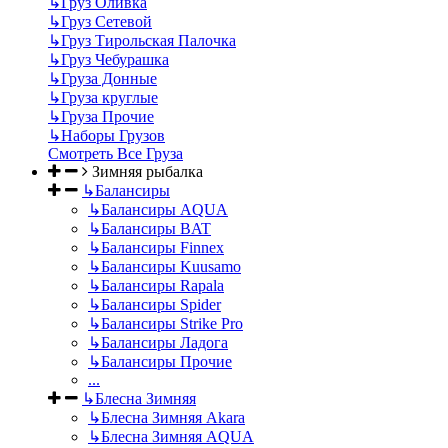
↳
Груз Оливка
↳
Груз Сетевой
↳
Груз Тирольская Палочка
↳
Груз Чебурашка
↳
Груза Донные
↳
Груза круглые
↳
Груза Прочие
↳
Наборы Грузов
Смотреть Все Груза
Зимняя рыбалка
↳
Балансиры
↳
Балансиры AQUA
↳
Балансиры BAT
↳
Балансиры Finnex
↳
Балансиры Kuusamo
↳
Балансиры Rapala
↳
Балансиры Spider
↳
Балансиры Strike Pro
↳
Балансиры Ладога
↳
Балансиры Прочие
...
↳
Блесна Зимняя
↳
Блесна Зимняя Akara
↳
Блесна Зимняя AQUA