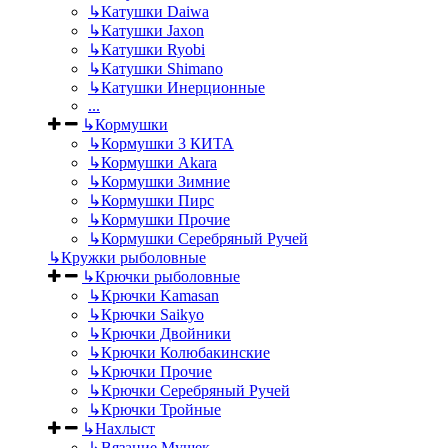
↳
Катушки Daiwa
↳
Катушки Jaxon
↳
Катушки Ryobi
↳
Катушки Shimano
↳
Катушки Инерционные
...
↳
Кормушки
↳
Кормушки 3 КИТА
↳
Кормушки Akara
↳
Кормушки Зимние
↳
Кормушки Пирс
↳
Кормушки Прочие
↳
Кормушки Серебряный Ручей
↳
Кружки рыболовные
↳
Крючки рыболовные
↳
Крючки Kamasan
↳
Крючки Saikyo
↳
Крючки Двойники
↳
Крючки Колюбакинские
↳
Крючки Прочие
↳
Крючки Серебряный Ручей
↳
Крючки Тройные
↳
Нахлыст
↳
Вязание Мушек