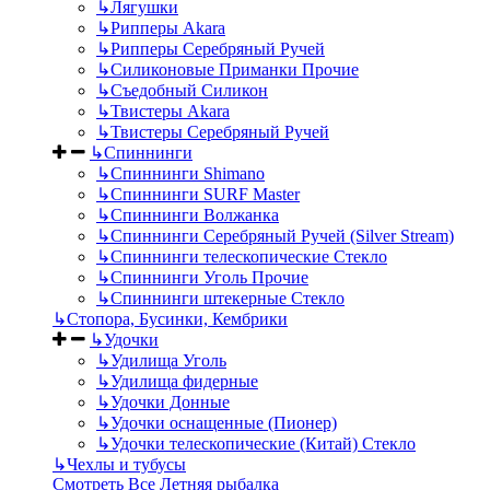
↳
Лягушки
↳
Рипперы Akara
↳
Рипперы Серебряный Ручей
↳
Силиконовые Приманки Прочие
↳
Съедобный Силикон
↳
Твистеры Akara
↳
Твистеры Серебряный Ручей
↳
Спиннинги
↳
Спиннинги Shimano
↳
Спиннинги SURF Master
↳
Спиннинги Волжанка
↳
Спиннинги Серебряный Ручей (Silver Stream)
↳
Спиннинги телескопические Стекло
↳
Спиннинги Уголь Прочие
↳
Спиннинги штекерные Стекло
↳
Стопора, Бусинки, Кембрики
↳
Удочки
↳
Удилища Уголь
↳
Удилища фидерные
↳
Удочки Донные
↳
Удочки оснащенные (Пионер)
↳
Удочки телескопические (Китай) Стекло
↳
Чехлы и тубусы
Смотреть Все Летняя рыбалка