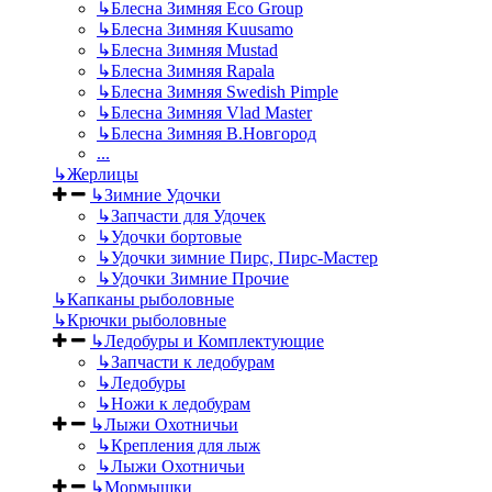
↳
Блесна Зимняя Eco Group
↳
Блесна Зимняя Kuusamo
↳
Блесна Зимняя Mustad
↳
Блесна Зимняя Rapala
↳
Блесна Зимняя Swedish Pimple
↳
Блесна Зимняя Vlad Master
↳
Блесна Зимняя В.Новгород
...
↳
Жерлицы
↳
Зимние Удочки
↳
Запчасти для Удочек
↳
Удочки бортовые
↳
Удочки зимние Пирс, Пирс-Мастер
↳
Удочки Зимние Прочие
↳
Капканы рыболовные
↳
Крючки рыболовные
↳
Ледобуры и Комплектующие
↳
Запчасти к ледобурам
↳
Ледобуры
↳
Ножи к ледобурам
↳
Лыжи Охотничьи
↳
Крепления для лыж
↳
Лыжи Охотничьи
↳
Мормышки