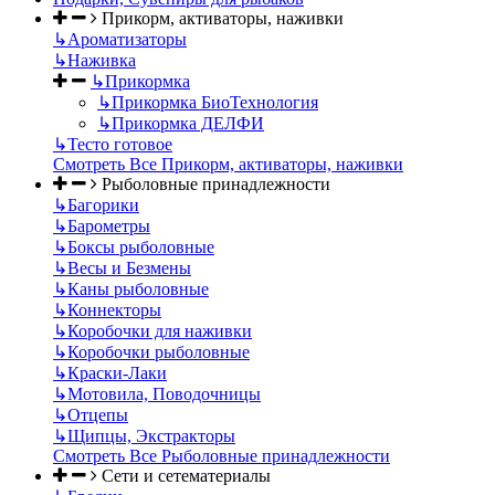
Прикорм, активаторы, наживки
↳
Ароматизаторы
↳
Наживка
↳
Прикормка
↳
Прикормка БиоТехнология
↳
Прикормка ДЕЛФИ
↳
Тесто готовое
Смотреть Все Прикорм, активаторы, наживки
Рыболовные принадлежности
↳
Багорики
↳
Барометры
↳
Боксы рыболовные
↳
Весы и Безмены
↳
Каны рыболовные
↳
Коннекторы
↳
Коробочки для наживки
↳
Коробочки рыболовные
↳
Краски-Лаки
↳
Мотовила, Поводочницы
↳
Отцепы
↳
Щипцы, Экстракторы
Смотреть Все Рыболовные принадлежности
Сети и сетематериалы