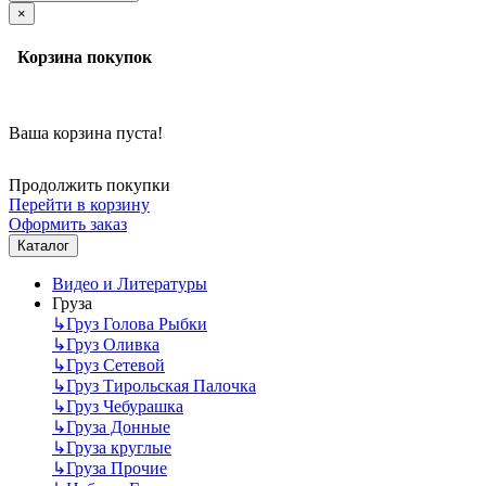
×
Корзина покупок
Ваша корзина пуста!
Продолжить покупки
Перейти в корзину
Оформить заказ
Каталог
Видео и Литературы
Груза
↳
Груз Голова Рыбки
↳
Груз Оливка
↳
Груз Сетевой
↳
Груз Тирольская Палочка
↳
Груз Чебурашка
↳
Груза Донные
↳
Груза круглые
↳
Груза Прочие