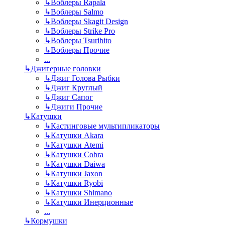
↳
Воблеры Rapala
↳
Воблеры Salmo
↳
Воблеры Skagit Design
↳
Воблеры Strike Pro
↳
Воблеры Tsuribito
↳
Воблеры Прочие
...
↳
Джигерные головки
↳
Джиг Голова Рыбки
↳
Джиг Круглый
↳
Джиг Сапог
↳
Джиги Прочие
↳
Катушки
↳
Кастинговые мультипликаторы
↳
Катушки Akara
↳
Катушки Atemi
↳
Катушки Cobra
↳
Катушки Daiwa
↳
Катушки Jaxon
↳
Катушки Ryobi
↳
Катушки Shimano
↳
Катушки Инерционные
...
↳
Кормушки