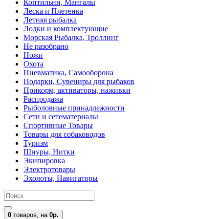
Коптильни, Мангалы
Леска и Плетенка
Летняя рыбалка
Лодки и комплектующие
Морская Рыбалка, Троллинг
Не разобрано
Ножи
Охота
Пневматика, Самооборона
Подарки, Сувениры для рыбаков
Прикорм, активаторы, наживки
Распродажа
Рыболовные принадлежности
Сети и сетематериалы
Спортивные Товары
Товары для собаководов
Туризм
Шнуры, Нитки
Экипировка
Электротовары
Эхолоты, Навигаторы
0
товаров,
на
0р.