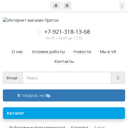
0
0
+7-921-318-13-68
Пн-Пт c 09.00 до 17.30
О нас
Условия работы
Новости
Мы в VK
Контакты
Везде
0
товаров,
на
0р.
Каталог
Рыболовные принадлежности
Багорики
Багор